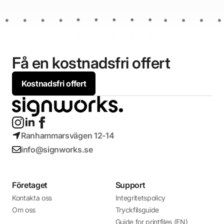
Få en kostnadsfri offert
Kostnadsfri offert
Ranhammarsvägen 12-14
info@signworks.se
Företaget
Support
Kontakta oss
Integritetspolicy
Om oss
Tryckfilsguide
Guide for printfiles (EN)