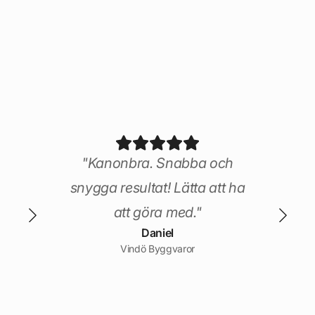
rks
ånga
! De
 är
nuint
"Kanonbra. Snabba och
a
snygga resultat! Lätta att ha
och
att göra med."
Daniel
könt
Vindö Byggvaror
op
t ha
gda