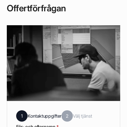
Offertförfrågan
1
Kontaktuppgifter
2
Välj tjänst
För- och efternamn
*