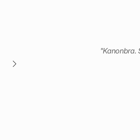
h
"Kanonbra. S
a