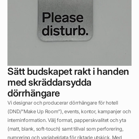
Sätt budskapet rakt i handen
med skräddarsydda
dörrhängare
Vi designar och producerar dörrhängare för hotell
(DND/”Make Up Room”), events, kontor, kampanjer och
interninformation. Välj format, papperskvalitet och yta
(matt, blank, soft-touch) samt tillval som perforering,
numrering och variabeldata för riktade utskick. Med