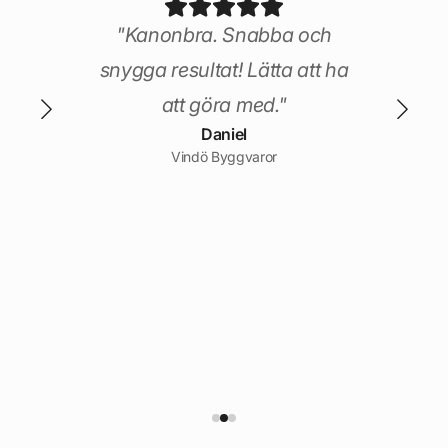
nuint
"Kanonbra. Snabba och
a
snygga resultat! Lätta att ha
och
att göra med."
Daniel
könt
Vindö Byggvaror
op
t ha
gda
o