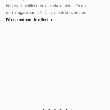
hög tryckkvalitet och slitstarka material får du
dörrhängare som håller, syns och konverterar.
Få en kostnadsfri offert
rks
ånga
! De
 är