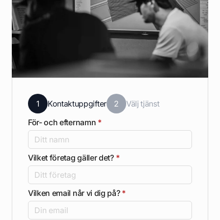
1
Kontaktuppgifter
2
Välj tjänst
För- och efternamn
*
Vilket företag gäller det?
*
Vilken email når vi dig på?
*