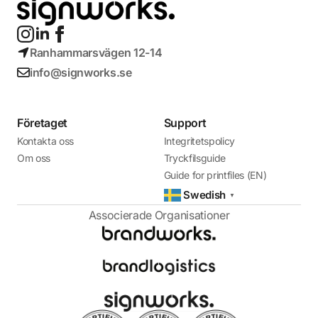
Ranhammarsvägen 12-14
info@signworks.se
Företaget
Support
Kontakta oss
Integritetspolicy
Om oss
Tryckfilsguide
Guide for printfiles (EN)
Swedish
▼
Associerade Organisationer