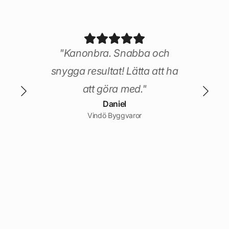
 är
nuint
"Kanonbra. Snabba och
a
snygga resultat! Lätta att ha
och
att göra med."
Daniel
könt
Vindö Byggvaror
op
t ha
gda
o