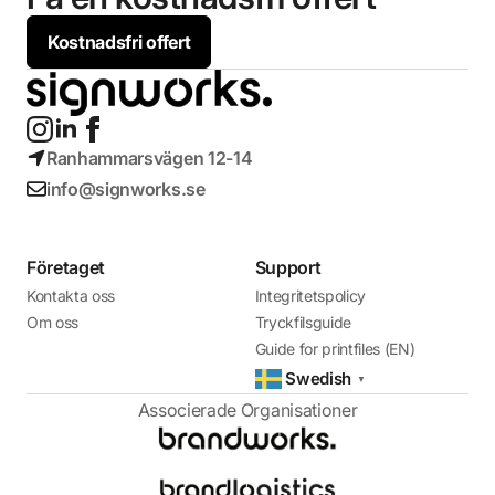
Kostnadsfri offert
Ranhammarsvägen 12-14
info@signworks.se
Företaget
Support
Kontakta oss
Integritetspolicy
Om oss
Tryckfilsguide
Guide for printfiles (EN)
Swedish
▼
Associerade Organisationer