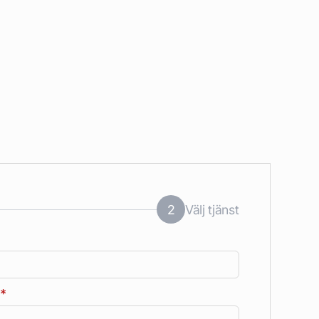
2
Välj tjänst
*