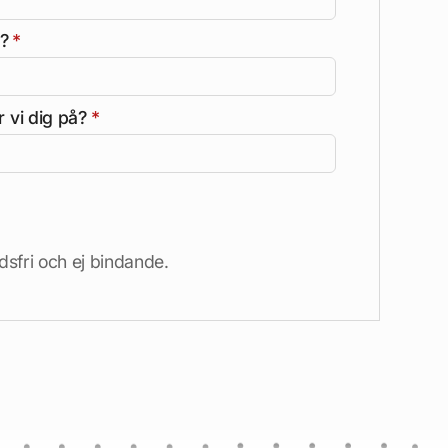
å?
*
 vi dig på?
*
dsfri och ej bindande.