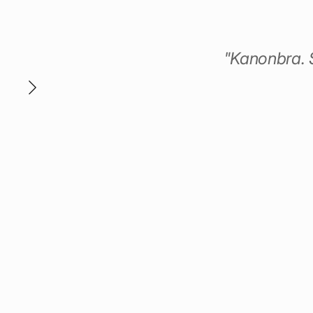
h
"Kanonbra. S
a