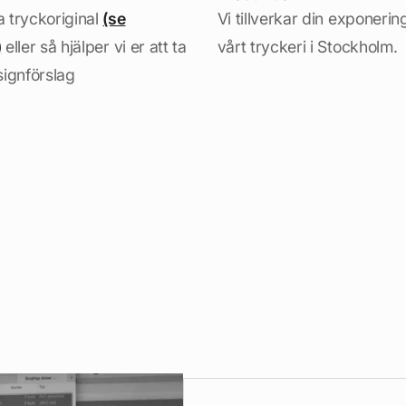
 tryckoriginal
(se
Vi tillverkar din exponerin
)
eller så hjälper vi er att ta
vårt tryckeri i Stockholm.
signförslag