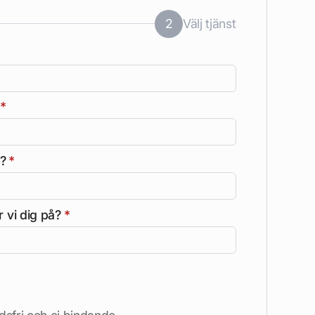
2
Välj tjänst
*
å?
*
 vi dig på?
*