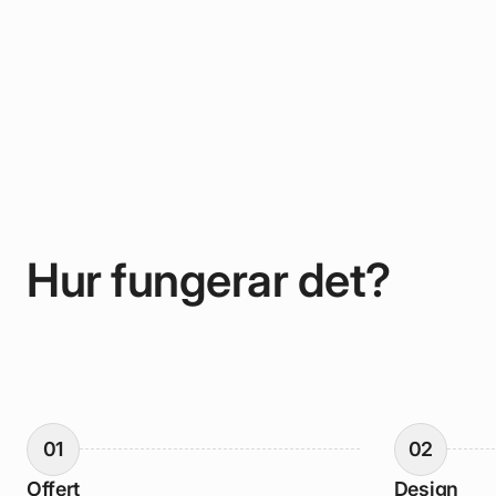
Hur fungerar det?
01
02
Offert
Design