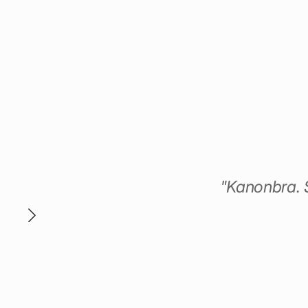
h
"Kanonbra. S
a