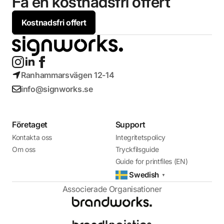
Få en kostnadsfri offert
Kostnadsfri offert
Ranhammarsvägen 12-14
info@signworks.se
Företaget
Support
Kontakta oss
Integritetspolicy
Om oss
Tryckfilsguide
Guide for printfiles (EN)
Swedish
▼
Associerade Organisationer