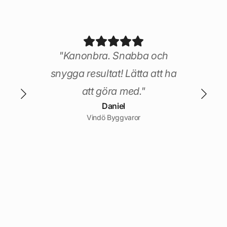
! De
 är
nuint
"Kanonbra. Snabba och
a
snygga resultat! Lätta att ha
och
att göra med."
Daniel
könt
Vindö Byggvaror
op
t ha
gda
o