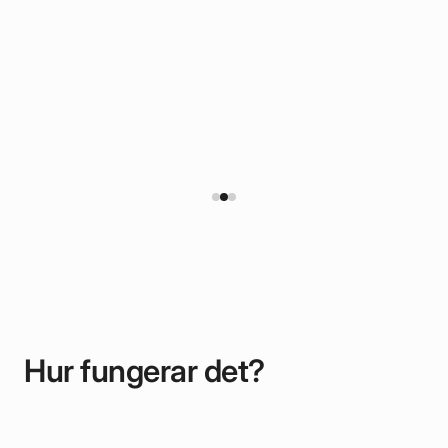
gda
o
Hur fungerar det?