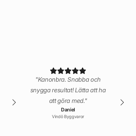
rks
ånga
! De
 är
nuint
"Kanonbra. Snabba och
a
snygga resultat! Lätta att ha
och
att göra med."
Daniel
könt
Vindö Byggvaror
op
t ha